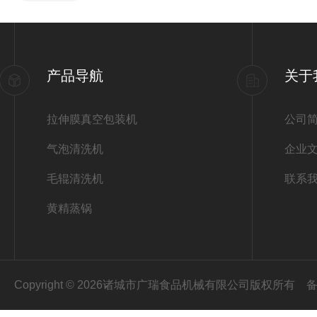
产品导航
关于
拉伸膜真空包装机
公司
气泡清洗机
企业
毛辊清洗机
联系
黄精蒸锅
Copyright © 2026诸城市广瑞食品机械有限公司版权所有
备