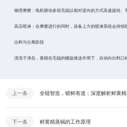
物理摩擦：电机驱动多组毛辊以相对逆向的方式高速旋转。毛
高压喷淋：在摩擦进行的同时，设备上方的喷淋系统会持续喷
出料与分离阶段
清洗干净后，黄精在毛辊的螺旋推送作用下，自动向出料口移
上一条
全链智造，锁鲜有道：深度解析鲜黄精
下一条
鲜黄精蒸锅的工作原理