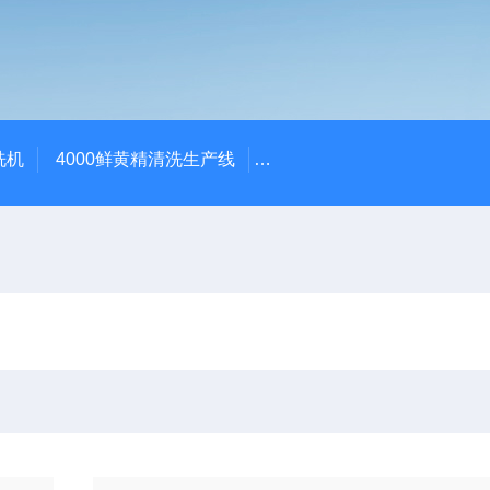
洗机
4000鲜黄精清洗生产线
520红薯干拉伸膜包装机 地