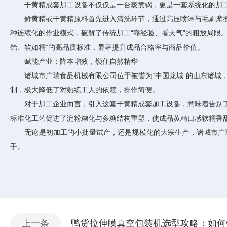
干黄精成套加工设备不仅仅是一台蒸煮锅，更是一套系统化的加工流
鲜黄精或干黄精原料首先进入清洗环节，通过高压喷淋与毛刷摩擦
种连续化的作业模式，破解了传统加工“靠经验、看天气”的粗放局限
饴、软如糯”的高品质标准，显著提升成品合格率与商品价值。
赋能产业：降本增效，锁住自然精华
诸城市广瑞食品机械有限公司位于被誉为“中国龙城”的山东诸城，
制，极大降低了对熟练工人的依赖，操作简便。
对于加工企业而言，引入这套干黄精成套加工设备，意味着告别了
标准化工艺促进了淀粉糊化与多糖结构重塑，使成品黄精口感软糯香
无论是初加工的小批量试产，还是规模化的大宗生产，诸城市广瑞
手。
上一条
鸭货拉伸膜真空包装机选型攻略：如何