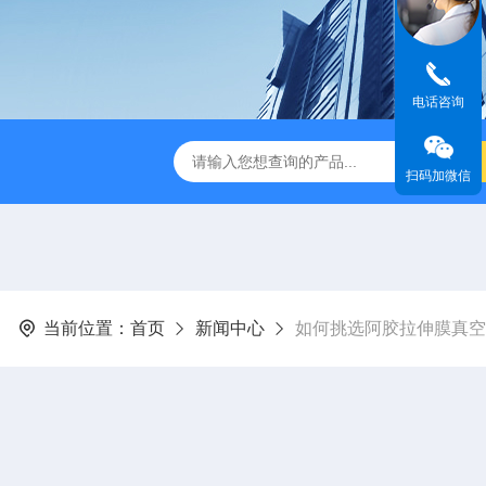
电话咨询
瓜清洗包装流水线
320宽粉拉伸膜真空包装机
1000L鲜
扫码加微信
当前位置：
首页
新闻中心
如何挑选阿胶拉伸膜真空