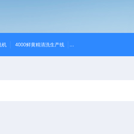
洗机
4000鲜黄精清洗生产线
520红薯干拉伸膜包装机 地