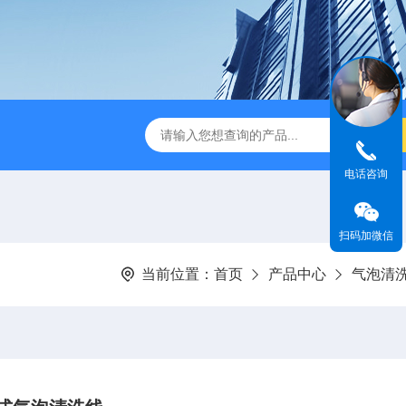
瓜清洗包装流水线
320宽粉拉伸膜真空包装机
1000L鲜
电话咨询
扫码加微信
当前位置：
首页
产品中心
气泡清