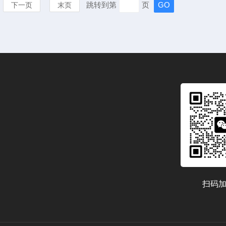
跳转到第
页
下一页
末页
扫码