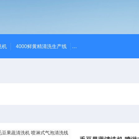
洗机
4000鲜黄精清洗生产线
520红薯干拉伸膜包装机 地