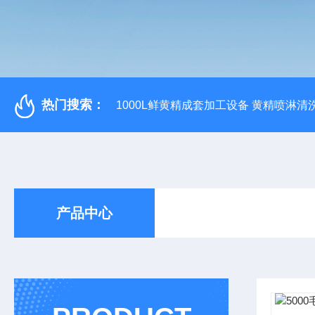
热门搜索：
1000L鲜黄精成套加工设备 黄精喷淋清
产品中心