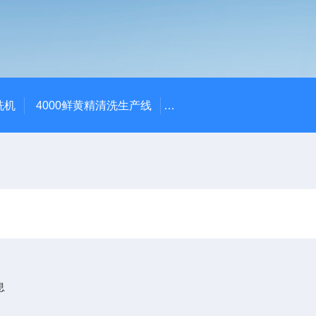
洗机
4000鲜黄精清洗生产线
520红薯干拉伸膜包装机 地
息