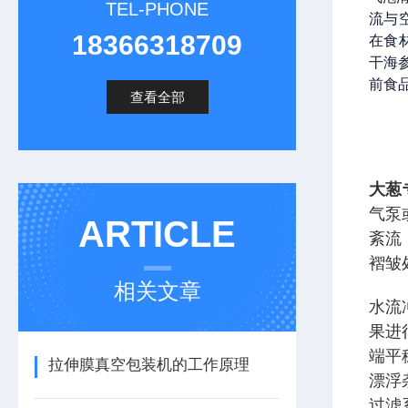
TEL-PHONE
流与
18366318709
在食
干海
前食
查看全部
大葱
气泵
ARTICLE
紊流
褶皱
相关文章
水流
果
进
端平
拉伸膜真空包装机的工作原理
漂浮
过滤