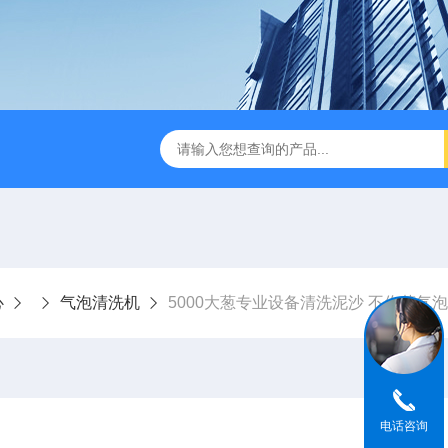
瓜清洗包装流水线
320宽粉拉伸膜真空包装机
1000L鲜
心
气泡清洗机
5000大葱专业设备清洗泥沙 不伤菜气
电话咨询