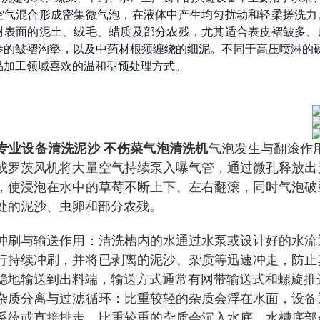
空气混合形成密集微气泡，在液体中产生均匀扰动和轻柔搓洗力
材表面的泥土、绒毛、蜡质及部分农残，尤其适合表皮褶皱多、
参的皱褶沟壑，以及中药材根须缠绕的细泥。不同于高压喷淋的硬
品加工领域
喜欢
的温和型预处理方式。
专业设备清洗泥沙 不伤菜气泡清洗机
气泡发生与翻滚作
或罗茨风机将大量空气持续泵入曝气管，通过微孔释放出
，使浸泡在水中的草莓不断上下、左右翻滚，同时气泡破
处的泥沙、虫卵和部分农残。
冲刷与输送作用：清洗槽内的水通过水泵或设计好的水流
行持续冲刷，并将已剥离的泥沙、杂质等迅速冲走，防止
稳地输送到出料端，输送方式通常有网带输送式和螺旋推
杂质分离与过滤循环：比重较轻的杂质会浮在水面，设备
系统或直接排走。比重较重的杂质会沉入水底，水槽底部