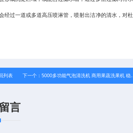
会经过一道或多道高压喷淋管，喷射出洁净的清水，对
杜
回列表
下一个：
5000多功能气泡清洗机 商用果蔬洗果机 稳定可靠
留言