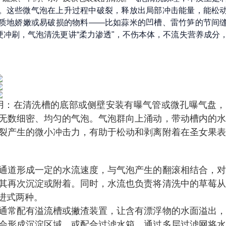
。这些微气泡在上升过程中破裂，释放出局部冲击能量，能松
质地娇嫩或易破损的物料——比如蒜米的凹槽、雷竹笋的节间
冲刷，气泡清洗更讲“柔力渗透"，不伤本体，不流失营养成分
用：在清洗槽的底部或侧壁安装有曝气管或微孔曝气盘，
无数细密、均匀的气泡。气泡群向上涌动，带动槽内的水
裂产生的微小冲击力，有助于松动和剥离附着在
圣女果
表
通道形成一定的水流速度，与气泡产生的翻滚相结合，对
其再次沉淀或附着。同时，水流也负责将清洗中的草莓从
进式两种。
通常配有溢流槽或撇渣装置，让含有漂浮物的水面溢出，
会形成沉淀区域，或配合过滤水箱，通过多层过滤网将水