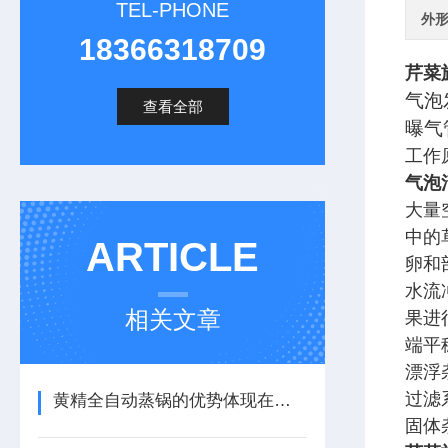
TEL-PHONE
外
18366318709
芹菜
气泡
查看全部
曝气
工作
气泡
大量
中的
ARTICLE
卵和
水流
相关文章
果进
端平
漂浮
过滤
黄精全自动蒸锅的优势体现在哪里
固体