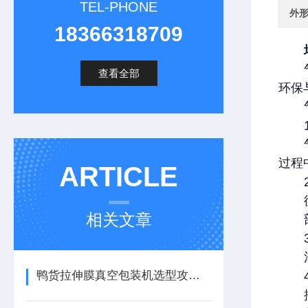
TEL-PHONE
外
18366318709
查看全部
环保
过程
ARTICLE
相关文章
鸭货拉伸膜真空包装机选型攻略：如何锁定卤味产线的“黄金搭档”