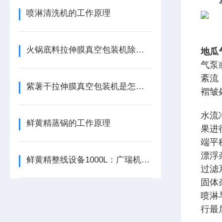
喷淋清洗机的工作原理
火锅底料拉伸膜真空包装机除了看产能，这3个防胀气细节至关重要
地瓜
气泵
紊流
紫薯干拉伸膜真空包装机是怎么工作？
褶皱
水流
鲜黄精蒸锅的工作原理
果
进
端平
漂浮
鲜黄精整线设备1000L：广瑞机械的“智造”底色
过滤
固体
喷淋
行最