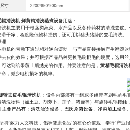
形尺寸
2200*850*900mm
毛辊清洗机 鲜黄精清洗蒸煮设备
用途：
清洗机主要用于根茎类蔬菜、水产品以及各种药材的清洗去皮。
光滑干净，程度隆低物料损伤，还可用以猪头猪蹄的去毛清洗。
原理
在电机的带动下通过相对逆向滚动，与产品直接接触产生翻滚达
并去皮的效果；并可根据产品品种更换毛刷棍毛的硬度，选用丝
，可达到给果蔬上腊抛光的作用。并要注意的是，
黄精毛辊清洗
寿命，减少电机损坏的机率。
旋转
去皮毛辊清洗机
‌：设备内部装有一组或多组带有刷毛的
待清洗物料（如土豆、胡萝卜、莲子、猪蹄等）与旋转毛辊接触，
司主要产品有：
清洗漂烫设备，巴氏杀菌设备、净菜加工设备
坚持“致力人文科技，倡导健康食品
"的核心价值观，奉行
“产业
道路，不断汲取国内外技术和加工工艺，创新
研制，推陈出新。公