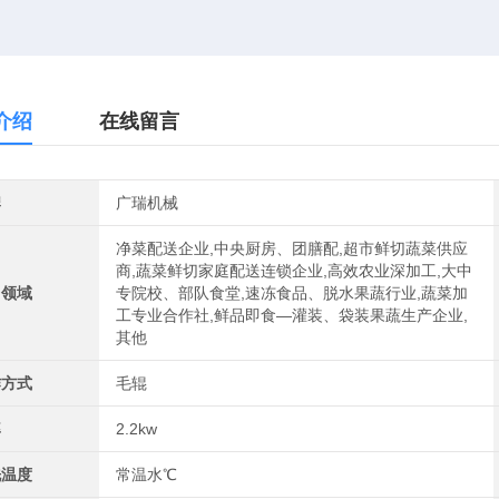
介绍
在线留言
牌
广瑞机械
净菜配送企业,中央厨房、团膳配,超市鲜切蔬菜供应
商,蔬菜鲜切家庭配送连锁企业,高效农业深加工,大中
用领域
专院校、部队食堂,速冻食品、脱水果蔬行业,蔬菜加
工专业合作社,鲜品即食—灌装、袋装果蔬生产企业,
其他
作方式
毛辊
率
2.2kw
洗温度
常温水℃