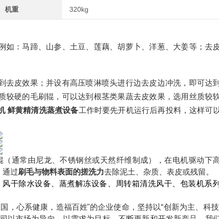
机重
320kg
例如：马蹄、山参、土豆、莲藕、胡萝卜、洋葱、大姜等；去
到去皮效果；并设有高压喷淋喷头进行边去皮边冲洗，即可达
质较硬的毛刷辊，可以达到根茎类果蔬去皮效果，选用丝质较
机 鲜黄精清洗蒸煮设备
工作时要先开机运行后再投料，这样可
毛辊（通常由尼龙、不锈钢丝或天然纤维制成），在电机驱动下
通过‌
刷毛与物料表面的
搓洗
力
‌去除泥土、杂质、表皮或残留。
、风干除水设备、蒸煮解冻设备、周转箱清洗风干、包装机系
报国，心系健康，造福百姓
"的企业使命，坚持以“创新为主、科
司以市场为导向，以需求为目标，不断更新和开发新产品。我