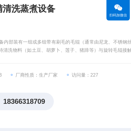
精清洗蒸煮设备
扫码加微信
设备内部装有一组或多组带有刷毛的毛辊（通常由尼龙、不锈钢
待清洗物料（如土豆、胡萝卜、莲子、猪蹄等）与旋转毛辊接
质、表皮或残留。
3
厂商性质：生产厂家
访问量：227
18366318709