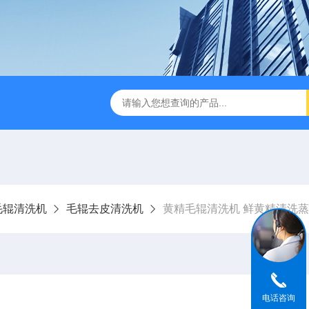
瓜清洗包装流水线
320宽粉拉伸膜真空包装机
1000L鲜
毛辊清洗机
毛辊去皮清洗机
黄精毛辊清洗机 鲜黄精清洗
电话咨询