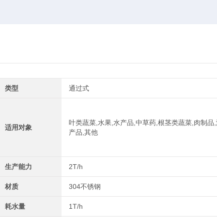
类型
通过式
叶类蔬菜,水果,水产品,中草药,根茎类蔬菜,肉制品,
适用对象
产品,其他
生产能力
2T/h
材质
304不锈钢
耗水量
1T/h