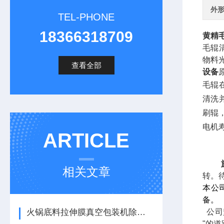
外
TEL-PHONE
18366318709
黄精
毛辊
物料
查看全部
设备
毛辊
清洗
刷辊
电机
ARTICLE
相关文章
转。
本公
备。
火锅底料拉伸膜真空包装机除了看产能，这3个防胀气细节至关重要
公司
"的