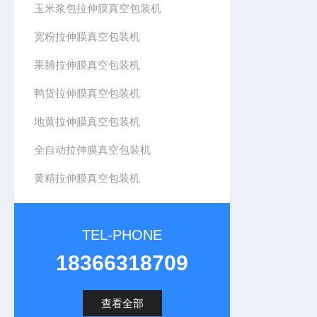
玉米浆包拉伸膜真空包装机
宽粉拉伸膜真空包装机
果脯拉伸膜真空包装机
鸭货拉伸膜真空包装机
地黄拉伸膜真空包装机
全自动拉伸膜真空包装机
黄精拉伸膜真空包装机
TEL-PHONE
18366318709
查看全部