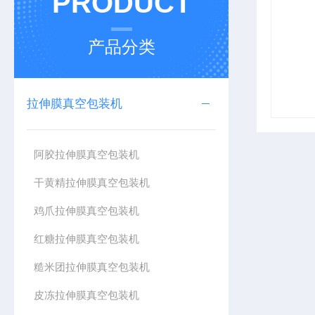
PRODUCT
产品分类
拉伸膜真空包装机
阿胶拉伸膜真空包装机
干黄精拉伸膜真空包装机
鸡爪拉伸膜真空包装机
红糖拉伸膜真空包装机
糙米团拉伸膜真空包装机
皮冻拉伸膜真空包装机