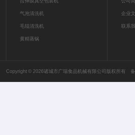
拉伸膜真空包装机
公司
气泡清洗机
企业
毛辊清洗机
联系
黄精蒸锅
Copyright © 2026诸城市广瑞食品机械有限公司版权所有
备