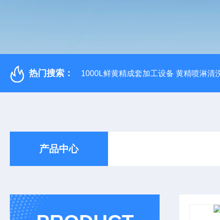
热门搜索：
1000L鲜黄精成套加工设备 黄精喷淋清
产品中心