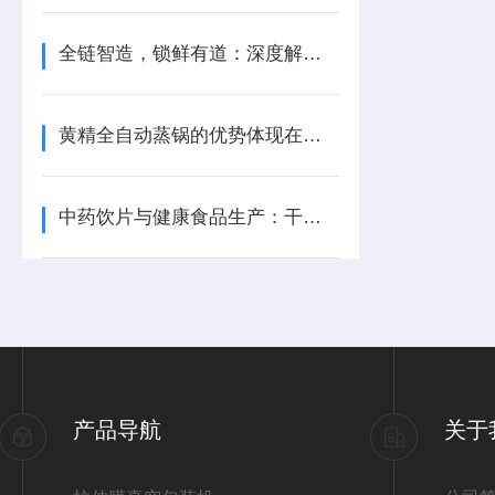
全链智造，锁鲜有道：深度解析鲜黄精整线设备的核心优势
黄精全自动蒸锅的优势体现在哪里
中药饮片与健康食品生产：干黄精成套加工设备的选型与应用分析
产品导航
关于