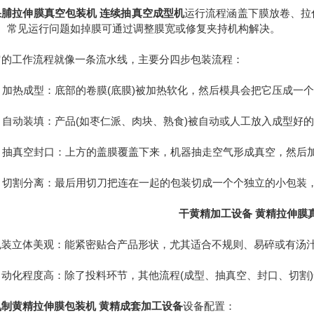
果脯拉伸膜真空包装机 连续抽真空成型机
运行流程涵盖下膜放卷、拉伸
℃。常见运行问题如掉膜可通过调整膜宽或修复夹持机构解决。
工作流程就像一条流水线，主要分四步包装流程：
 加热成型：底部的卷膜(底膜)被加热软化，然后模具会把它压成一个
 自动装填：产品(如枣仁派、肉块、熟食)被自动或人工放入成型好
 抽真空封口：上方的盖膜覆盖下来，机器抽走空气形成真空，然后
 切割分离：最后用切刀把连在一起的包装切成一个个独立的小包装
干黄精加工设备 黄精拉伸膜
立体美观：能紧密贴合产品形状，尤其适合不规则、易碎或有汤汁
化程度高：除了投料环节，其他流程(成型、抽真空、封口、切割)
九制黄精拉伸膜包装机 黄精成套加工设备
设备配置：