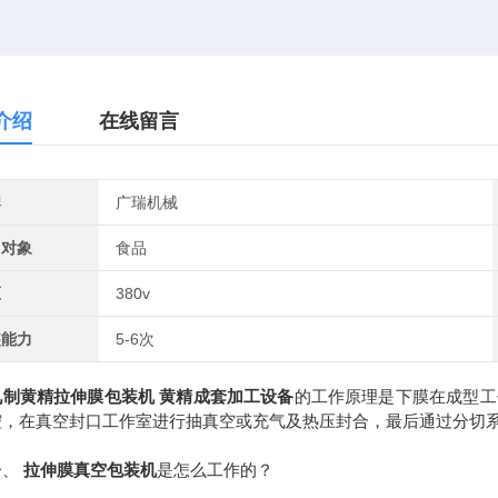
介绍
在线留言
牌
广瑞机械
用对象
食品
压
380v
装能力
5-6次
九制黄精拉伸膜包装机 黄精成套加工设备
的工作原理是下膜在成型工
腔，在真空封口工作室进行抽真空或充气及热压封合，最后通过分切
、
拉伸膜真空包装机
是怎么工作的？