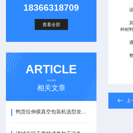
18366318709
设备
其配
查看全部
种材
通过
整机
ARTICLE
相关文章
上
鸭货拉伸膜真空包装机选型攻略：如何锁定卤味产线的“黄金搭档”