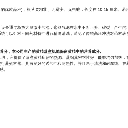
质品种)，根茎要粗壮、无霉变、无虫蛀，长度在 10-15 厘米。若
设备通过释放大量微小气泡，这些气泡在水中不断上升、破裂，产生的
系统可以针对不同药材特性进行精确清洗，避免了传统高压冲洗对药材表
养分，本公司生产的黄精蒸煮机能保留黄精中的营养成分。
工具，它提供了蒸煮黄精所需的热源。蒸锅其密封性好，能够均匀加热，
进行蒸煮容器。具有良好的透气性和耐热性。并且易于清洗和耐腐蚀。在
感。