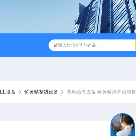
瓜清洗包装流水线
320宽粉拉伸膜真空包装机
1000L鲜
加工设备
鲜黄精整线设备
黄精蒸煮设备 鲜黄精清洗蒸制