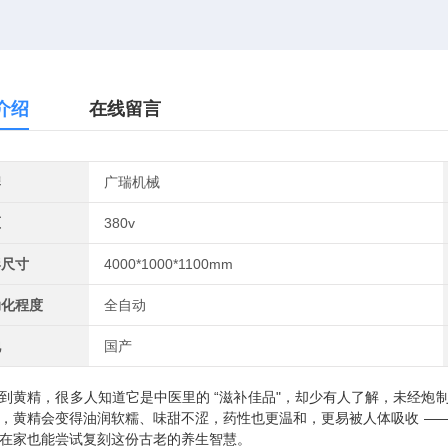
介绍
在线留言
牌
广瑞机械
压
380v
形尺寸
4000*1000*1100mm
动化程度
全自动
地
国产
精，很多人知道它是中医里的 “滋补佳品"，却少有人了解，未经炮制的
，黄精会变得油润软糯、味甜不涩，药性也更温和，更易被人体吸收 —
在家也能尝试复刻这份古老的养生智慧。