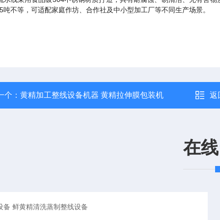
5吨不等，可适配家庭作坊、合作社及中小型加工厂等不同生产场景。
一个：
黄精加工整线设备机器 黄精拉伸膜包装机
返
在线