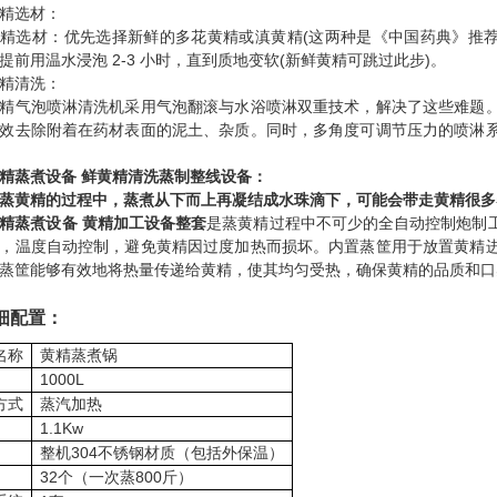
选材：
材：优先选择新鲜的多花黄精或滇黄精(这两种是《中国药典》推荐的优
提前用温水浸泡 2-3 小时，直到质地变软(新鲜黄精可跳过此步)。
清洗：
气泡喷淋清洗机采用气泡翻滚与水浴喷淋双重技术，解决了这些难题。
效去除附着在药材表面的泥土、杂质。同时，多角度可调节压力的喷淋
精蒸煮设备 鲜黄精清洗蒸制整线设备
：
蒸黄精的过程中，蒸煮从下而上再凝结成水珠滴下，可能会带走黄精很多
精蒸煮设备 黄精加工设备整套
是蒸黄精过程中不可少的全自动控制炮制
，温度自动控制，避免黄精因过度加热而损坏。内置蒸筐用于放置黄精
蒸筐能够有效地将热量传递给黄精，使其均匀受热，确保黄精的品质和口
配置：
名称
黄精蒸煮锅
1000L
方式
蒸汽加热
1.1
Kw
304
整机
不锈钢材质（包括外保温）
32
800
个（一次蒸
斤）