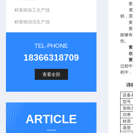
黄精
鲜黄精加工生产线
黄精选
精，需
鲜黄精清洗生产线
黄精
黄精
能够有
伤。
TEL-PHONE
黄
在
18366318709
黄
过程中
程中，
查看全部
详细
设备
型号
加热
功率
ARTICLE
材质
蒸筐