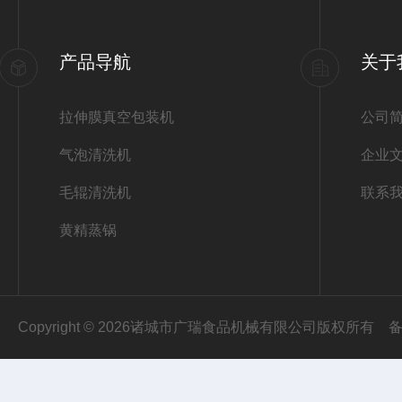
产品导航
关于
拉伸膜真空包装机
公司
气泡清洗机
企业
毛辊清洗机
联系
黄精蒸锅
Copyright © 2026诸城市广瑞食品机械有限公司版权所有
备